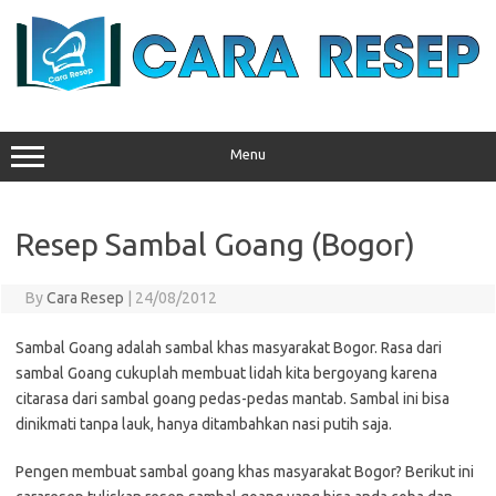
Skip
to
content
Menu
Resep Sambal Goang (Bogor)
By
Cara Resep
|
24/08/2012
Sambal Goang adalah sambal khas masyarakat Bogor. Rasa dari
sambal Goang cukuplah membuat lidah kita bergoyang karena
citarasa dari sambal goang pedas-pedas mantab. Sambal ini bisa
dinikmati tanpa lauk, hanya ditambahkan nasi putih saja.
Pengen membuat sambal goang khas masyarakat Bogor? Berikut ini