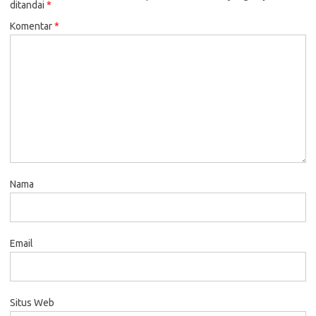
ditandai
*
Komentar
*
Nama
Email
Situs Web