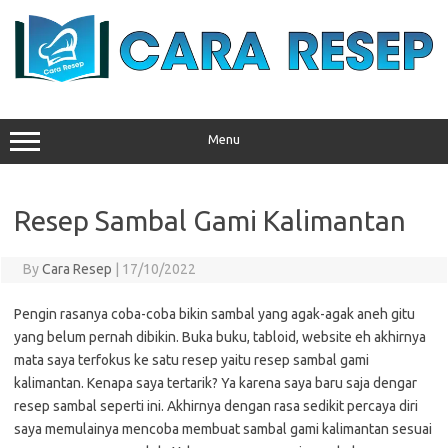
Skip
to
content
Menu
Resep Sambal Gami Kalimantan
By
Cara Resep
|
17/10/2022
Pengin rasanya coba-coba bikin sambal yang agak-agak aneh gitu
yang belum pernah dibikin. Buka buku, tabloid, website eh akhirnya
mata saya terfokus ke satu resep yaitu resep sambal gami
kalimantan. Kenapa saya tertarik? Ya karena saya baru saja dengar
resep sambal seperti ini. Akhirnya dengan rasa sedikit percaya diri
saya memulainya mencoba membuat sambal gami kalimantan sesuai