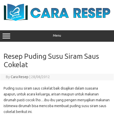
Skip
to
content
Menu
Resep Puding Susu Siram Saus
Cokelat
By
Cara Resep
|
28/08/2012
Puding susu siram saus cokelat baik disajikan dalam suasana
apapun, untuk acara keluarga, arisan maupun untuk makanan
dirumah pasti cocok lho…ibu-ibu yang pengen menyajikan makanan
istimewa dirumah bisa mencoba membuat puding susu siram saus
cokelat berikut ini.