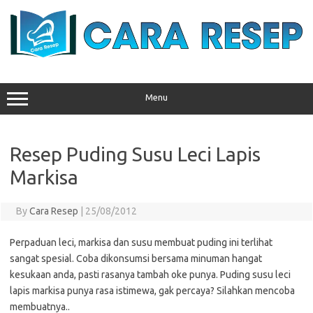
Skip
to
content
Menu
Resep Puding Susu Leci Lapis
Markisa
By
Cara Resep
|
25/08/2012
Perpaduan leci, markisa dan susu membuat puding ini terlihat
sangat spesial. Coba dikonsumsi bersama minuman hangat
kesukaan anda, pasti rasanya tambah oke punya. Puding susu leci
lapis markisa punya rasa istimewa, gak percaya? Silahkan mencoba
membuatnya..