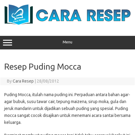
Skip
to
content
Menu
Resep Puding Mocca
By
Cara Resep
|
28/08/2012
Puding Mocca, itulah nama puding ini. Perpaduan antara bahan agar-
agar bubuk, susu tawar cair, tepung maizena, sirup moka, gula dan
jeruk mandarin untuk dijadikan sebuah puding yang spesial. Puding
mocca sangat cocok disajikan untuk menemani acara santai bersama
keluarga.