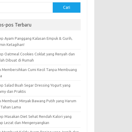
Cari
os-pos Terbaru
ep Ayam Panggang Kalasan Empuk & Gurih,
amin Ketagihan!
ep Oatmeal Cookies Coklat yang Renyah dan
ah Dibuat di Rumah
a Membersihkan Cumi Kecil Tanpa Membuang
ta
ep Salad Buah Segar Dressing Yogurt yang
amy dan Praktis
a Membuat Minyak Bawang Putih yang Harum
 Tahan Lama
ep Masakan Diet Sehat Rendah Kalori yang
ap Lezat dan Mengenyangkan
a Membuat Kaldu Ayam Bening yang Jernih dan