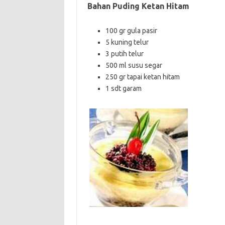
Bahan Puding Ketan Hitam
100 gr gula pasir
5 kuning telur
3 putih telur
500 ml susu segar
250 gr tapai ketan hitam
1 sdt garam