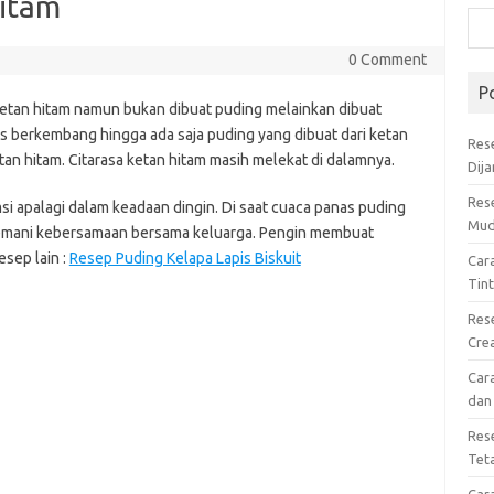
itam
0 Comment
P
etan hitam namun bukan dibuat puding melainkan dibuat
rus berkembang hingga ada saja puding yang dibuat dari ketan
Res
tan hitam. Citarasa ketan hitam masih melekat di dalamnya.
Dij
Res
i apalagi dalam keadaan dingin. Di saat cuaca panas puding
Mud
nemani kebersamaan bersama keluarga. Pengin membuat
sep lain :
Resep Puding Kelapa Lapis Biskuit
Car
Tin
Res
Cre
Car
dan
Res
Tet
Car