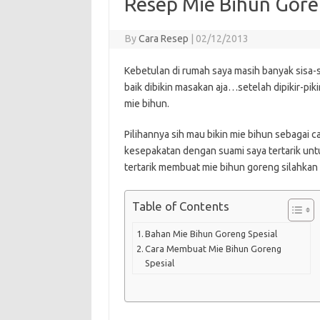
Resep Mie Bihun Gore
By
Cara Resep
|
02/12/2013
Kebetulan di rumah saya masih banyak sisa-si
baik dibikin masakan aja…setelah dipikir-pi
mie bihun.
Pilihannya sih mau bikin mie bihun sebagai
kesepakatan dengan suami saya tertarik unt
tertarik membuat mie bihun goreng silahkan 
Table of Contents
Bahan Mie Bihun Goreng Spesial
Cara Membuat Mie Bihun Goreng
Spesial