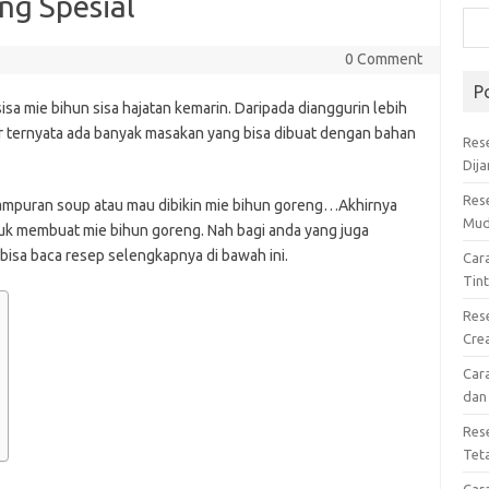
ng Spesial
0 Comment
P
sa mie bihun sisa hajatan kemarin. Daripada dianggurin lebih
kir ternyata ada banyak masakan yang bisa dibuat dengan bahan
Res
Dij
Res
 campuran soup atau mau dibikin mie bihun goreng…Akhirnya
Mud
uk membuat mie bihun goreng. Nah bagi anda yang juga
bisa baca resep selengkapnya di bawah ini.
Car
Tin
Res
Cre
Car
dan
Res
Tet
Car