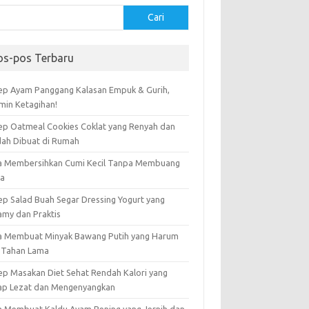
Cari
os-pos Terbaru
ep Ayam Panggang Kalasan Empuk & Gurih,
amin Ketagihan!
ep Oatmeal Cookies Coklat yang Renyah dan
ah Dibuat di Rumah
a Membersihkan Cumi Kecil Tanpa Membuang
ta
ep Salad Buah Segar Dressing Yogurt yang
amy dan Praktis
a Membuat Minyak Bawang Putih yang Harum
 Tahan Lama
ep Masakan Diet Sehat Rendah Kalori yang
ap Lezat dan Mengenyangkan
a Membuat Kaldu Ayam Bening yang Jernih dan