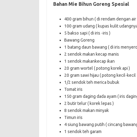
Bahan Mie Bihun Goreng Spesial
400 gram bihun ( di rendam dengan air 
100 gram udang ( kupas kulit udangnya
5 bakso sapi ( di iris -iris )
Bawang Goreng
1 batang daun bawang ( di iris menyero
2 sendok makan kecap manis
1 sendok makankecap ikan
20 gram wortel ( potong korek api )
20 gram sawi hijau ( potong kecil-kecil 
1/2 sendok teh merica bubuk
Tomat iris
150 gram daging dada ayam ( iris dagin
2 butir telur ( korek lepas )
8 sendok makan minyak
Timun iris
4 siung bawang putih ( cincang bawan
1 sendok teh garam