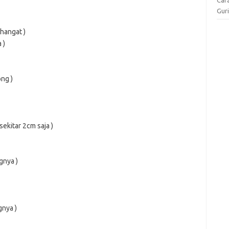
Gur
hangat )
 )
ng )
sekitar 2cm saja )
gnya )
gnya )