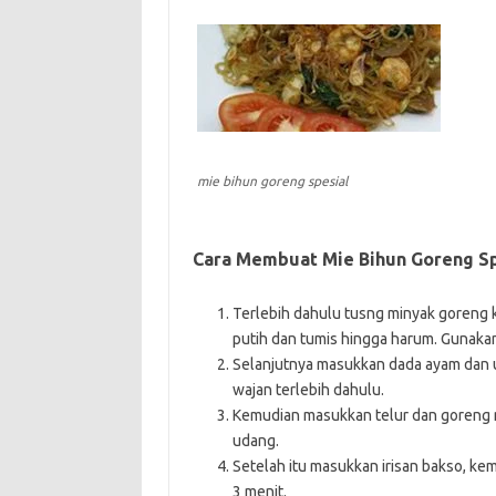
mie bihun goreng spesial
Cara Membuat Mie Bihun Goreng Sp
Terlebih dahulu tusng minyak goreng
putih dan tumis hingga harum. Gunakan
Selanjutnya masukkan dada ayam dan u
wajan terlebih dahulu.
Kemudian masukkan telur dan goreng m
udang.
Setelah itu masukkan irisan bakso, ke
3 menit.