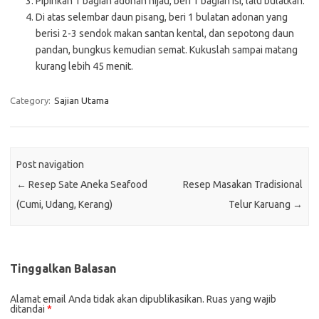
Pipihkan 1 bagian adonan hijau, beri 1 bagian isi, lalu bulatkan.
Di atas selembar daun pisang, beri 1 bulatan adonan yang
berisi 2-3 sendok makan santan kental, dan sepotong daun
pandan, bungkus kemudian semat. Kukuslah sampai matang
kurang lebih 45 menit.
Category:
Sajian Utama
Post navigation
←
Resep Sate Aneka Seafood
Resep Masakan Tradisional
(Cumi, Udang, Kerang)
Telur Karuang
→
Tinggalkan Balasan
Alamat email Anda tidak akan dipublikasikan.
Ruas yang wajib
ditandai
*