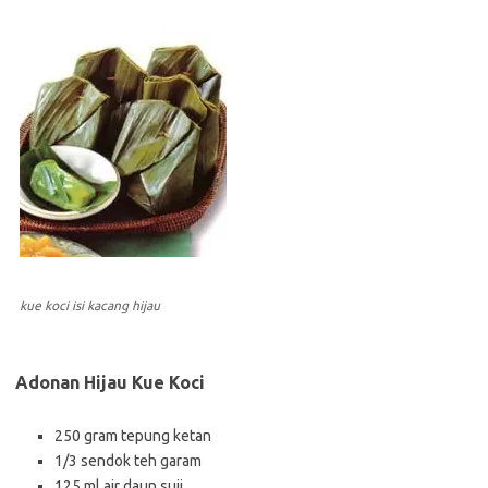
kue koci isi kacang hijau
Adonan Hijau Kue Koci
250 gram tepung ketan
1/3 sendok teh garam
125 ml air daun suji