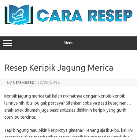
Skip
to
content
Menu
Resep Keripik Jagung Merica
By
Cara Resep
|
30/08/2012
Keripik jagung merica tak kalah nikmatnya dengan keripik-keripik
lainnya nih. Ibu-ibu gak percaya? Silahkan coba ya pasti ketagihan…
anak-anak dirumah juga pasti antusias dibikinin keripik yang gurih
oleh ibu tercinta.
Tapi bingung mau bikin keripiknya gimana? Tenang aja ibu-ibu, kali ini