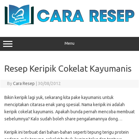
Skip
to
content
Menu
Resep Keripik Cokelat Kayumanis
By
Cara Resep
|
30/08/2012
Bikin keripik lagi yuk, sekarang kita pake kayumanis untuk
menciptakan citarasa enak yang spesial. Nama keripik ini adalah
keripik cokelat kayumanis. Apakah bunda pernah mencoba membuat
sebelumnya? Kalo sudah boleh share pengalamannya dong…
Keripik ini terbuat dari bahan-bahan seperti tepung terigu protein