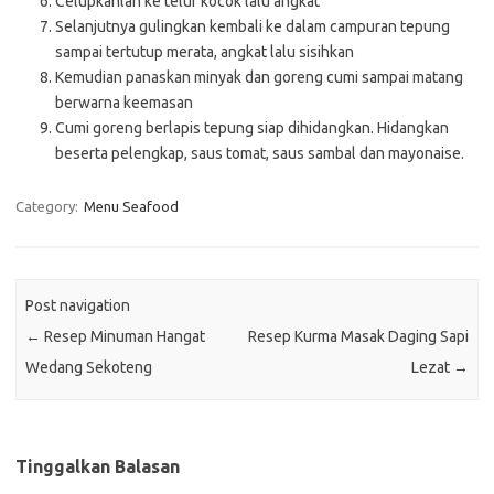
Celupkanlah ke telur kocok lalu angkat
Selanjutnya gulingkan kembali ke dalam campuran tepung
sampai tertutup merata, angkat lalu sisihkan
Kemudian panaskan minyak dan goreng cumi sampai matang
berwarna keemasan
Cumi goreng berlapis tepung siap dihidangkan. Hidangkan
beserta pelengkap, saus tomat, saus sambal dan mayonaise.
Category:
Menu Seafood
Post navigation
←
Resep Minuman Hangat
Resep Kurma Masak Daging Sapi
Wedang Sekoteng
Lezat
→
Tinggalkan Balasan