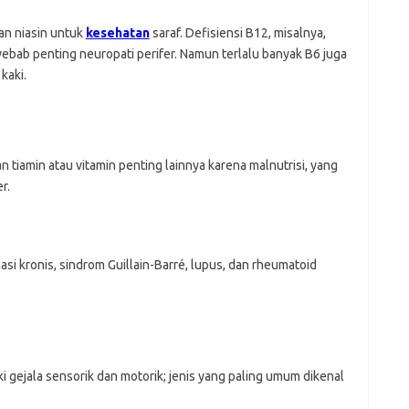
an niasin untuk
kesehatan
saraf. Defisiensi B12, misalnya,
bab penting neuropati perifer. Namun terlalu banyak B6 juga
kaki.
tiamin atau vitamin penting lainnya karena malnutrisi, yang
r.
asi kronis, sindrom Guillain-Barré, lupus, dan rheumatoid
 gejala sensorik dan motorik; jenis yang paling umum dikenal