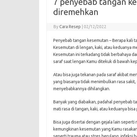
7 penyebab tangan ke
diremehkan
By
Cara Resep
|
02/12/2022
Penyebab tangan kesemutan – Berapa kali 
Kesemutan di lengan, kaki, atau keduanya 
Kesemutan ini terkadang tidak berbahaya dan
saraf saat lengan Kamu ditekuk di bawah kep
Atau bisa juga tekanan pada saraf akibat men
yang biasanya tidak menimbulkan rasa sakit
menyebabkannya dihilangkan.
Banyak yang diabaikan, padahal penyebab t
mati rasa di tangan, kaki, atau keduanya bisa 
Bisa juga disertai dengan gejala lain seperti 
kemungkinan kesemutan yang Kamu rasakan 
seperti trauma atau stres berulang, infeksi b