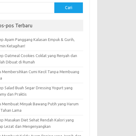
Cari
os-pos Terbaru
ep Ayam Panggang Kalasan Empuk & Gurih,
amin Ketagihan!
ep Oatmeal Cookies Coklat yang Renyah dan
ah Dibuat di Rumah
a Membersihkan Cumi Kecil Tanpa Membuang
ta
ep Salad Buah Segar Dressing Yogurt yang
amy dan Praktis
a Membuat Minyak Bawang Putih yang Harum
 Tahan Lama
ep Masakan Diet Sehat Rendah Kalori yang
ap Lezat dan Mengenyangkan
a Membuat Kaldu Ayam Bening yang Jernih dan