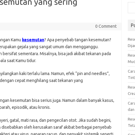
semutan yang sering
P
0 Comment
Res
tangan Kamu
kesemutan
? Apa penyebab tangan kesemutan?
Dij
merupakan gejala yang sangat umum dan mengganggu.
 bersifat sementara. Misalnya, bisa jadi akibat tekanan pada
Res
ala saat Kamu tidur.
Mud
Car
yilangkan kaki terlalu lama. Namun, efek “pin and needles”,
Tin
, dengan cepat menghilang saat tekanan yang
Res
Cre
angan kesemutan bisa serius juga. Namun dalam banyak kasus,
Car
parah, episodik, atau kronis.
dan
Res
nyeri, gatal, mati rasa, dan pengecilan otot. Jika sudah begini,
Tet
disebabkan oleh kerusakan saraf akibat berbagai penyebab
akteri atau virus, paparan racun, dan penyakit sistemik seperti
Car