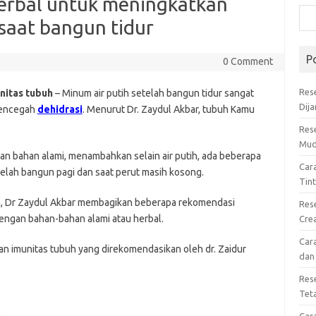
rbal untuk meningkatkan
saat bangun tidur
P
0 Comment
Res
nitas tubuh
– Minum air putih setelah bangun tidur sangat
Dij
mencegah
dehidrasi
. Menurut Dr. Zaydul Akbar, tubuh Kamu
Res
Mud
an bahan alami, menambahkan selain air putih, ada beberapa
Car
elah bangun pagi dan saat perut masih kosong.
Tin
, Dr Zaydul Akbar membagikan beberapa rekomendasi
Res
ngan bahan-bahan alami atau herbal.
Cre
Car
n imunitas tubuh yang direkomendasikan oleh dr. Zaidur
dan
Res
Tet
Car