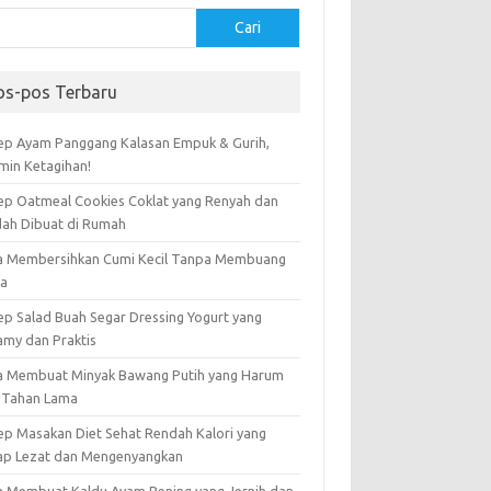
Cari
os-pos Terbaru
ep Ayam Panggang Kalasan Empuk & Gurih,
amin Ketagihan!
ep Oatmeal Cookies Coklat yang Renyah dan
ah Dibuat di Rumah
a Membersihkan Cumi Kecil Tanpa Membuang
ta
ep Salad Buah Segar Dressing Yogurt yang
amy dan Praktis
a Membuat Minyak Bawang Putih yang Harum
 Tahan Lama
ep Masakan Diet Sehat Rendah Kalori yang
ap Lezat dan Mengenyangkan
a Membuat Kaldu Ayam Bening yang Jernih dan