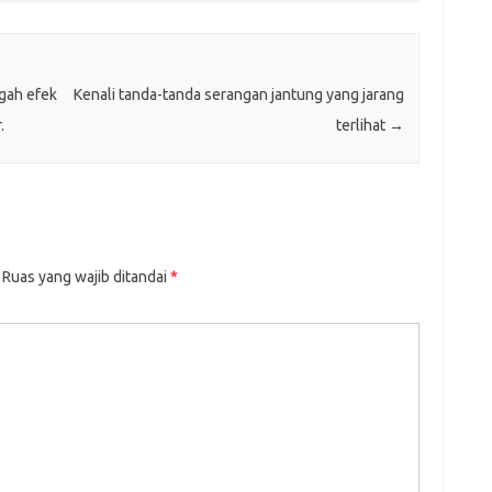
gah efek
Kenali tanda-tanda serangan jantung yang jarang
.
terlihat
→
Ruas yang wajib ditandai
*