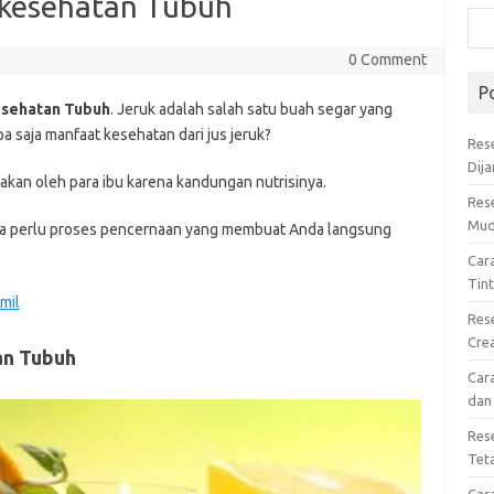
 kesehatan Tubuh
0 Comment
P
esehatan Tubuh
. Jeruk adalah salah satu buah segar yang
pa saja manfaat kesehatan dari jus jeruk?
Res
Dij
sakan oleh para ibu karena kandungan nutrisinya.
Res
Mud
anpa perlu proses pencernaan yang membuat Anda langsung
Car
Tin
mil
Res
Cre
an Tubuh
Car
dan
Res
Tet
Car