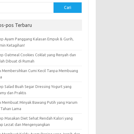
Cari
os-pos Terbaru
ep Ayam Panggang Kalasan Empuk & Gurih,
amin Ketagihan!
ep Oatmeal Cookies Coklat yang Renyah dan
ah Dibuat di Rumah
a Membersihkan Cumi Kecil Tanpa Membuang
ta
ep Salad Buah Segar Dressing Yogurt yang
amy dan Praktis
a Membuat Minyak Bawang Putih yang Harum
 Tahan Lama
ep Masakan Diet Sehat Rendah Kalori yang
ap Lezat dan Mengenyangkan
a Membuat Kaldu Ayam Bening yang Jernih dan