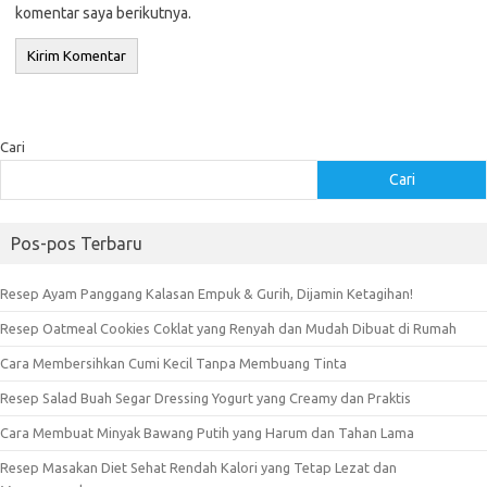
komentar saya berikutnya.
Cari
Cari
Pos-pos Terbaru
Resep Ayam Panggang Kalasan Empuk & Gurih, Dijamin Ketagihan!
Resep Oatmeal Cookies Coklat yang Renyah dan Mudah Dibuat di Rumah
Cara Membersihkan Cumi Kecil Tanpa Membuang Tinta
Resep Salad Buah Segar Dressing Yogurt yang Creamy dan Praktis
Cara Membuat Minyak Bawang Putih yang Harum dan Tahan Lama
Resep Masakan Diet Sehat Rendah Kalori yang Tetap Lezat dan