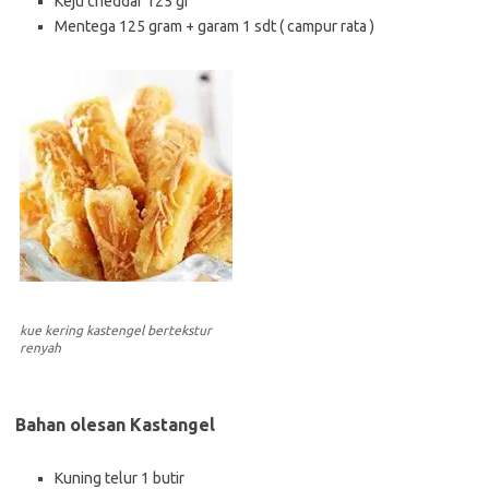
Keju cheddar 125 gr
Mentega 125 gram + garam 1 sdt ( campur rata )
kue kering kastengel bertekstur
renyah
Bahan olesan Kastangel
Kuning telur 1 butir