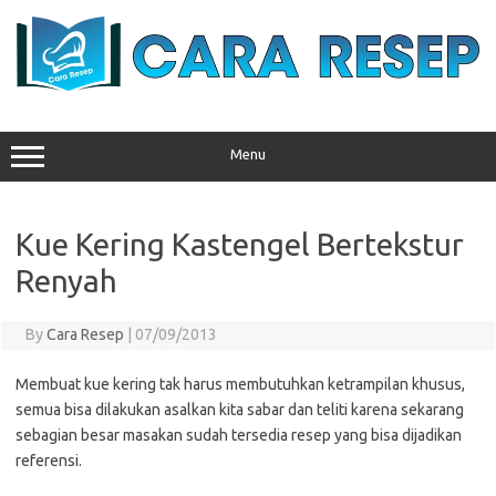
Skip
to
content
Menu
Kue Kering Kastengel Bertekstur
Renyah
By
Cara Resep
|
07/09/2013
Membuat kue kering tak harus membutuhkan ketrampilan khusus,
semua bisa dilakukan asalkan kita sabar dan teliti karena sekarang
sebagian besar masakan sudah tersedia resep yang bisa dijadikan
referensi.