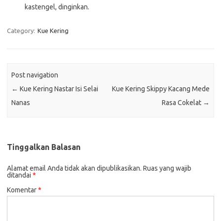
kastengel, dinginkan.
Category:
Kue Kering
Post navigation
←
Kue Kering Nastar Isi Selai
Kue Kering Skippy Kacang Mede
Nanas
Rasa Cokelat
→
Tinggalkan Balasan
Alamat email Anda tidak akan dipublikasikan.
Ruas yang wajib
ditandai
*
Komentar
*