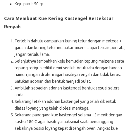
Keju parut 50 gr
Cara Membuat Kue Kering Kastengel Bertekstur
Renyah
Terlebih dahulu campurkan kuning telur dengan mentega +
garam dan kuning telur memakai mixer sampai tercampur rata,
jangan terlalu lama.
Selanjutnya tambahkan keju kemudian tepung maizena serta
tepung terigu sedikit demi sedikit. Aduk rata dengan tangan
namun jangan di uleni agar hasilnya renyah dan tidak keras.
Satukan adonan dan bentuk menjadi bulat.
Ambillah sebagian adonan kastengel bentuk sesuai selera
anda.
Sekarang letakan adonan kastengel yang telah dibentuk
diatas loyang yang telah diolesi mentega.
Sekarang panggang kue kastengel selama 15 menit dengan
sushu 180 C agar hasilnya maksimal saat memanggang
sebaiknya posisi loyang tepat di tengah oven. Angkat kue