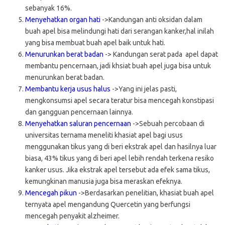
sebanyak 16%.
Menyehatkan organ hati
->Kandungan anti oksidan dalam
buah apel bisa melindungi hati dari serangan kanker,hal inilah
yang bisa membuat buah apel baik untuk hati.
Menurunkan berat badan
-> Kandungan serat pada apel dapat
membantu pencernaan, jadi khsiat buah apel juga bisa untuk
menurunkan berat badan.
Membantu kerja usus halus
->Yang ini jelas pasti,
mengkonsumsi apel secara teratur bisa mencegah konstipasi
dan gangguan pencernaan lainnya.
Menyehatkan saluran pencernaan
->Sebuah percobaan di
universitas ternama meneliti khasiat apel bagi usus
menggunakan tikus yang di beri ekstrak apel dan hasilnya luar
biasa, 43% tikus yang di beri apel lebih rendah terkena resiko
kanker usus. Jika ekstrak apel tersebut ada efek sama tikus,
kemungkinan manusia juga bisa meraskan efeknya.
Mencegah pikun
->Berdasarkan penelitian, khasiat buah apel
ternyata apel mengandung Quercetin yang berfungsi
mencegah penyakit alzheimer.