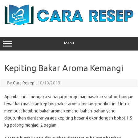
Skip
to
content
Menu
Kepiting Bakar Aroma Kemangi
By
Cara Resep
|
10/10/2013
Apabila anda mengaku sebagai penggemar masakan seafood jangan
lewatkan masakan kepiting bakar aroma kemangi berikut ini. Untuk
membuat kepiting bakar aroma kemangi bahan-bahan yang
dibutuhkan diantaranya ada kepiting besar 4 ekor dengan bobot 1,5
kg potong menjadi 2 bagian.