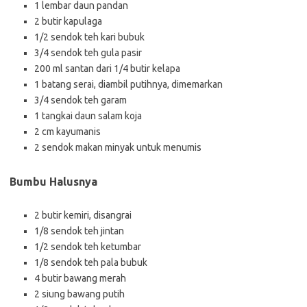
1 lembar daun pandan
2 butir kapulaga
1/2 sendok teh kari bubuk
3/4 sendok teh gula pasir
200 ml santan dari 1/4 butir kelapa
1 batang serai, diambil putihnya, dimemarkan
3/4 sendok teh garam
1 tangkai daun salam koja
2 cm kayumanis
2 sendok makan minyak untuk menumis
Bumbu Halusnya
2 butir kemiri, disangrai
1/8 sendok teh jintan
1/2 sendok teh ketumbar
1/8 sendok teh pala bubuk
4 butir bawang merah
2 siung bawang putih