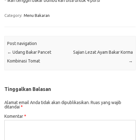
* Ikan tenggiri bakar bumbu kari bisa untuk 4 porsi
Category:
Menu Bakaran
Post navigation
←
Udang Bakar Pancet
Sajian Lezat Ayam Bakar Korma
Kombinasi Tomat
→
Tinggalkan Balasan
Alamat email Anda tidak akan dipublikasikan.
Ruas yang wajib
ditandai
*
Komentar
*