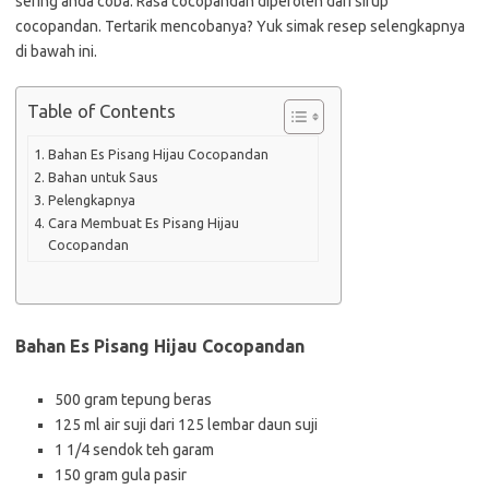
sering anda coba. Rasa cocopandan diperoleh dari sirup
cocopandan. Tertarik mencobanya? Yuk simak resep selengkapnya
di bawah ini.
Table of Contents
Bahan Es Pisang Hijau Cocopandan
Bahan untuk Saus
Pelengkapnya
Cara Membuat Es Pisang Hijau
Cocopandan
Bahan Es Pisang Hijau Cocopandan
500 gram tepung beras
125 ml air suji dari 125 lembar daun suji
1 1/4 sendok teh garam
150 gram gula pasir