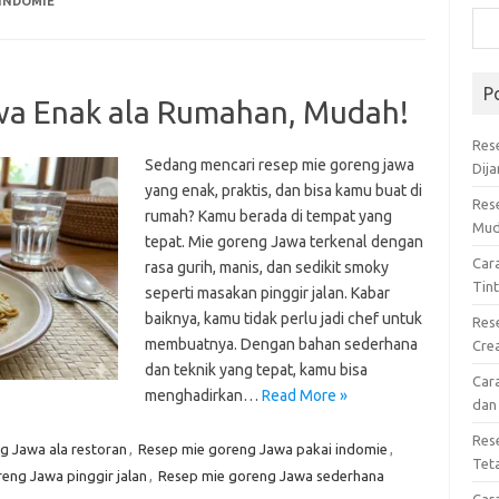
 INDOMIE
P
wa Enak ala Rumahan, Mudah!
Res
Sedang mencari resep mie goreng jawa
Dij
yang enak, praktis, dan bisa kamu buat di
Res
rumah? Kamu berada di tempat yang
Mud
tepat. Mie goreng Jawa terkenal dengan
Car
rasa gurih, manis, dan sedikit smoky
Tin
seperti masakan pinggir jalan. Kabar
baiknya, kamu tidak perlu jadi chef untuk
Res
membuatnya. Dengan bahan sederhana
Cre
dan teknik yang tepat, kamu bisa
Car
menghadirkan…
Read More »
dan
Res
g Jawa ala restoran
,
Resep mie goreng Jawa pakai indomie
,
Tet
eng Jawa pinggir jalan
,
Resep mie goreng Jawa sederhana
Car