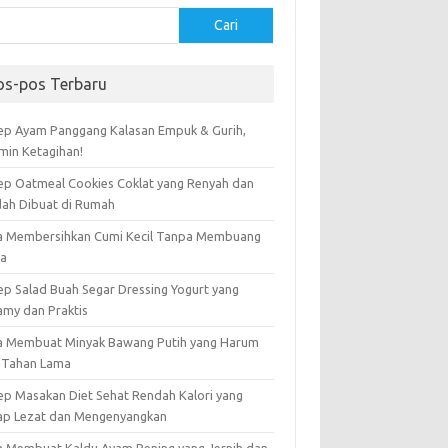
Cari
os-pos Terbaru
ep Ayam Panggang Kalasan Empuk & Gurih,
amin Ketagihan!
ep Oatmeal Cookies Coklat yang Renyah dan
ah Dibuat di Rumah
a Membersihkan Cumi Kecil Tanpa Membuang
ta
ep Salad Buah Segar Dressing Yogurt yang
amy dan Praktis
a Membuat Minyak Bawang Putih yang Harum
 Tahan Lama
ep Masakan Diet Sehat Rendah Kalori yang
ap Lezat dan Mengenyangkan
a Membuat Kaldu Ayam Bening yang Jernih dan