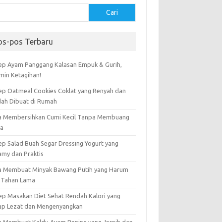
Cari
os-pos Terbaru
ep Ayam Panggang Kalasan Empuk & Gurih,
amin Ketagihan!
ep Oatmeal Cookies Coklat yang Renyah dan
ah Dibuat di Rumah
a Membersihkan Cumi Kecil Tanpa Membuang
ta
ep Salad Buah Segar Dressing Yogurt yang
amy dan Praktis
a Membuat Minyak Bawang Putih yang Harum
 Tahan Lama
ep Masakan Diet Sehat Rendah Kalori yang
ap Lezat dan Mengenyangkan
a Membuat Kaldu Ayam Bening yang Jernih dan