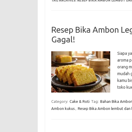
TAG ARCHIVES:
RESEP BIKA AMBON LEMBUT DA
Resep Bika Ambon Leg
Gagal!
Siapa y
aroma p
orang m
mudah g
kamu bi
toko ku
Category:
Cake & Roti
Tag:
Bahan Bika Ambo
Ambon kukus
,
Resep Bika Ambon lembut dan 