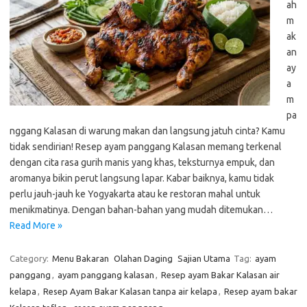
ah
m
ak
an
ay
a
m
pa
nggang Kalasan di warung makan dan langsung jatuh cinta? Kamu
tidak sendirian! Resep ayam panggang Kalasan memang terkenal
dengan cita rasa gurih manis yang khas, teksturnya empuk, dan
aromanya bikin perut langsung lapar. Kabar baiknya, kamu tidak
perlu jauh-jauh ke Yogyakarta atau ke restoran mahal untuk
menikmatinya. Dengan bahan-bahan yang mudah ditemukan…
Read More »
Category:
Menu Bakaran
Olahan Daging
Sajian Utama
Tag:
ayam
panggang
,
ayam panggang kalasan
,
Resep ayam Bakar Kalasan air
kelapa
,
Resep Ayam Bakar Kalasan tanpa air kelapa
,
Resep ayam bakar