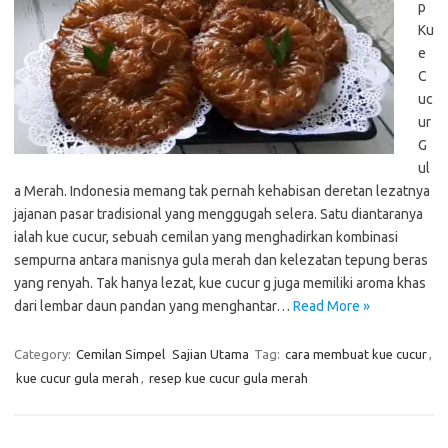
p
Ku
e
C
uc
ur
G
ul
a Merah. Indonesia memang tak pernah kehabisan deretan lezatnya
jajanan pasar tradisional yang menggugah selera. Satu diantaranya
ialah kue cucur, sebuah cemilan yang menghadirkan kombinasi
sempurna antara manisnya gula merah dan kelezatan tepung beras
yang renyah. Tak hanya lezat, kue cucur g juga memiliki aroma khas
dari lembar daun pandan yang menghantar…
Read More »
Category:
Cemilan Simpel
Sajian Utama
Tag:
cara membuat kue cucur
,
kue cucur gula merah
,
resep kue cucur gula merah